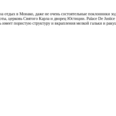
на отдых в Монако, даже не очень состоятельные поклонники з
ты, церковь Святого Карла и дворец Юстиции. Palace De Justic
нь имеет пористую структуру и вкрапления мелкой гальки и раку