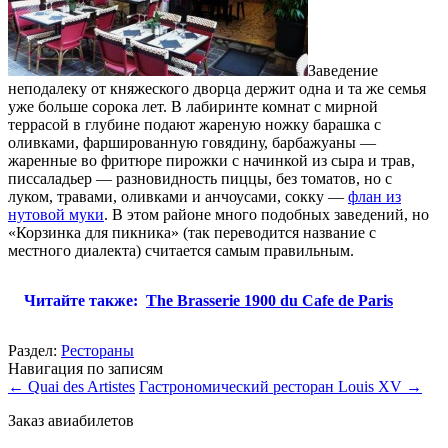
Заведение
неподалеку от княжеского дворца держит одна и та же семья
уже больше сорока лет. В лабиринте комнат с мирной
террасой в глубине подают жареную ножку барашка с
оливками, фаршированную говядину, барбажуаны —
жаренные во фритюре пирожки с начинкой из сыра и трав,
писсаладьер — разновидность пиццы, без томатов, но с
луком, травами, оливками и анчоусами, сокку —
флан из
нутовой муки
. В этом районе много подобных заведений, но
«Корзинка для пикника» (так переводится название с
местного диалекта) считается самым правильным.
Читайте также:
The Brasserie 1900 du Cafe de Paris
Раздел:
Рестораны
Навигация по записям
←
Quai des Artistes
Гастрономический ресторан Louis XV
→
Заказ авиабилетов